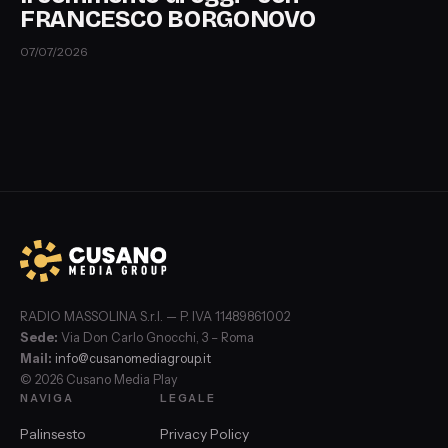
FRANCESCO BORGONOVO
07/07/2026
RADIO MASSOLINA S.r.l. — P. IVA 11489861002
Sede:
Via Don Carlo Gnocchi, 3 – Roma
Mail:
info@cusanomediagroup.it
© 2026 Cusano Media Play
NAVIGA
LEGALE
Palinsesto
Privacy Policy