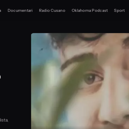
a
Documentari
Radio Cusano
Oklahoma Podcast
Sport
o
o
ista,