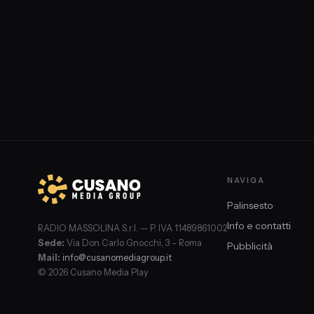
NAVIGA
Palinsesto
Info e contatti
RADIO MASSOLINA S.r.l. — P. IVA 11489861002
Sede:
Via Don Carlo Gnocchi, 3 – Roma
Pubblicità
Mail:
info@cusanomediagroup.it
© 2026 Cusano Media Play