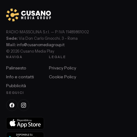
RADIO MASSOLINA S.r.l. — P. IVA 11489861002
Sede:
Via Don Carlo Gnocchi, 3 – Roma
Mail:
info@cusanomediagroup.it
© 2026 Cusano Media Play
NAVIGA
LEGALE
Palinsesto
Privacy Policy
Info e contatti
Cookie Policy
Pubblicità
SEGUICI