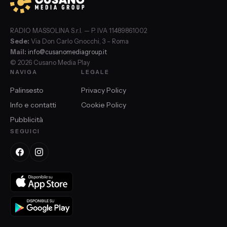
RADIO MASSOLINA S.r.l. — P. IVA 11489861002
Sede:
Via Don Carlo Gnocchi, 3 – Roma
Mail:
info@cusanomediagroup.it
© 2026 Cusano Media Play
NAVIGA
LEGALE
Palinsesto
Privacy Policy
Info e contatti
Cookie Policy
Pubblicità
SEGUICI