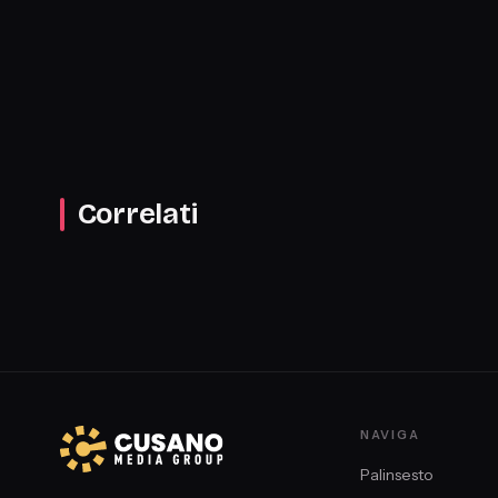
Tanatoesteta e criminologa, Francesca Caporello, Giornali
Fanpage
Correlati
NAVIGA
Palinsesto