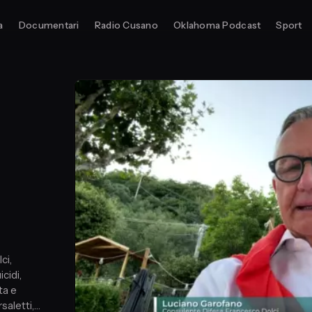
a
Documentari
Radio Cusano
Oklahoma Podcast
Sport
n
ci,
cidi,
ta e
saletti,