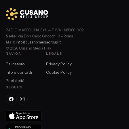
RADIO MASSOLINA S.r.l. — P. IVA 11489861002
Sede:
Via Don Carlo Gnocchi, 3 – Roma
Mail:
info@cusanomediagroup.it
© 2026 Cusano Media Play
NAVIGA
LEGALE
Palinsesto
Privacy Policy
Info e contatti
Cookie Policy
Pubblicità
SEGUICI