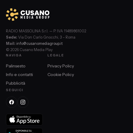
RADIO MASSOLINA S.r.l. — P. IVA 11489861002
Sede:
Via Don Carlo Gnocchi, 3 – Roma
Mail:
info@cusanomediagroup.it
© 2026 Cusano Media Play
NAVIGA
LEGALE
Palinsesto
Privacy Policy
Info e contatti
Cookie Policy
Pubblicità
SEGUICI