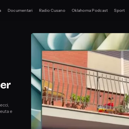
a
Documentari
Radio Cusano
Oklahoma Podcast
Sport
ler
ecci,
peuta e