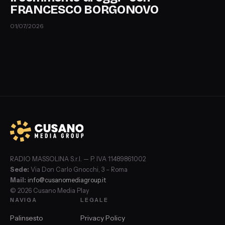
FRANCESCO BORGONOVO
01/07/2026
RADIO MASSOLINA S.r.l. — P. IVA 11489861002
Sede:
Via Don Carlo Gnocchi, 3 – Roma
Mail:
info@cusanomediagroup.it
© 2026 Cusano Media Play
NAVIGA
LEGALE
Palinsesto
Privacy Policy