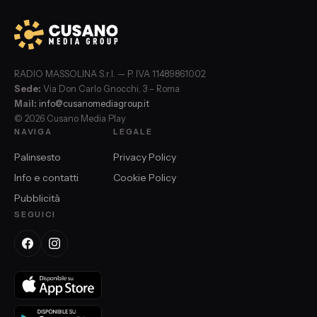
RADIO MASSOLINA S.r.l. — P. IVA 11489861002
Sede:
Via Don Carlo Gnocchi, 3 – Roma
Mail:
info@cusanomediagroup.it
© 2026 Cusano Media Play
NAVIGA
LEGALE
Palinsesto
Privacy Policy
Info e contatti
Cookie Policy
Pubblicità
SEGUICI