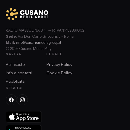
RADIO MASSOLINA S.r.l. — P. IVA 11489861002
Sede:
Via Don Carlo Gnocchi, 3 – Roma
Mail:
info@cusanomediagroup.it
© 2026 Cusano Media Play
NAVIGA
LEGALE
Palinsesto
Privacy Policy
Info e contatti
Cookie Policy
Pubblicità
SEGUICI