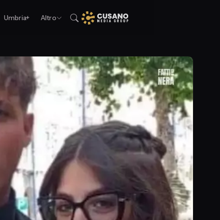
Umbria+
Altro