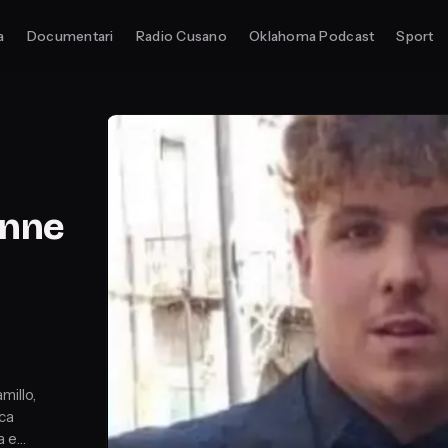
a
Documentari
Radio Cusano
Oklahoma Podcast
Sport
enne
millo,
ca
a e