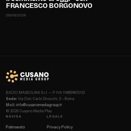
FRANCESCO BORGONOVO
29/06/2026
RADIO MASSOLINA S.r.l. — P. IVA 11489861002
Sede:
Via Don Carlo Gnocchi, 3 – Roma
Mail:
info@cusanomediagroup.it
© 2026 Cusano Media Play
NAVIGA
LEGALE
Palinsesto
Privacy Policy