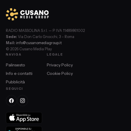
RADIO MASSOLINA S.r.l. — P. IVA 11489861002
Sede:
Via Don Carlo Gnocchi, 3 – Roma
Mail:
info@cusanomediagroup.it
© 2026 Cusano Media Play
NAVIGA
LEGALE
Palinsesto
Privacy Policy
Info e contatti
Cookie Policy
Pubblicità
SEGUICI