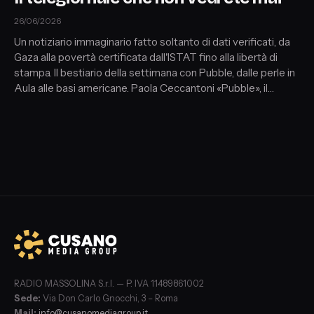
26/06/2026
Un notiziario immaginario fatto soltanto di dati verificati, da
Gaza alla povertà certificata dall'ISTAT fino alla libertà di
stampa. Il bestiario della settimana con Pubble, dalle perle in
Aula alle basi americane. Paola Ceccantoni «Pubble», il
bestiario della settimana · Francesco Sylos Labini, fisico
(Centro Enrico Fermi) · Veronica Gennari, corrispondente da
Parigi · Francesco De Felice, corrispondente da Berlino.
RADIO MASSOLINA S.r.l. — P. IVA 11489861002
Sede:
Via Don Carlo Gnocchi, 3 – Roma
Mail:
info@cusanomediagroup.it