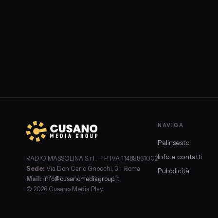
NAVIGA
Palinsesto
Info e contatti
RADIO MASSOLINA S.r.l. — P. IVA 11489861002
Sede:
Via Don Carlo Gnocchi, 3 – Roma
Pubblicità
Mail:
info@cusanomediagroup.it
© 2026 Cusano Media Play