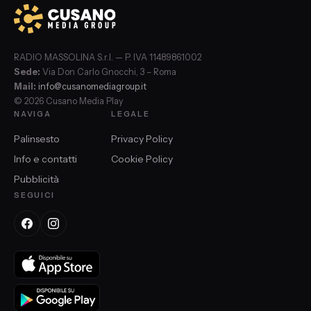
RADIO MASSOLINA S.r.l. — P. IVA 11489861002
Sede:
Via Don Carlo Gnocchi, 3 – Roma
Mail:
info@cusanomediagroup.it
© 2026 Cusano Media Play
NAVIGA
LEGALE
Palinsesto
Privacy Policy
Info e contatti
Cookie Policy
Pubblicità
SEGUICI