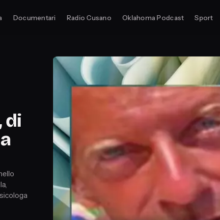
a
Documentari
Radio Cusano
Oklahoma Podcast
Sport
 di
na
nello
la,
Psicologa