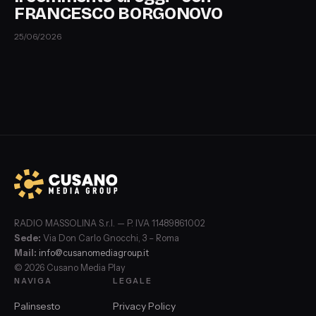
FRANCESCO BORGONOVO
25/06/2026
RADIO MASSOLINA S.r.l. — P. IVA 11489861002
Sede:
Via Don Carlo Gnocchi, 3 – Roma
Mail:
info@cusanomediagroup.it
© 2026 Cusano Media Play
NAVIGA
LEGALE
Palinsesto
Privacy Policy