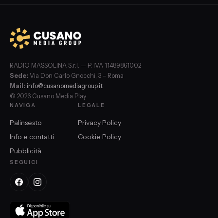
RADIO MASSOLINA S.r.l. — P. IVA 11489861002
Sede:
Via Don Carlo Gnocchi, 3 – Roma
Mail:
info@cusanomediagroup.it
© 2026 Cusano Media Play
NAVIGA
LEGALE
Palinsesto
Privacy Policy
Info e contatti
Cookie Policy
Pubblicità
SEGUICI