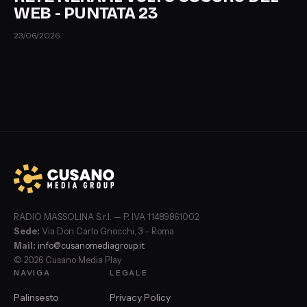
WEB - PUNTATA 23
23/06/2026
RADIO MASSOLINA S.r.l. — P. IVA 11489861002
Sede:
Via Don Carlo Gnocchi, 3 – Roma
Mail:
info@cusanomediagroup.it
© 2026 Cusano Media Play
NAVIGA
LEGALE
Palinsesto
Privacy Policy