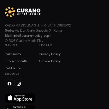
RADIO MASSOLINA S.r.l. — P. IVA 11489861002
Sede:
Via Don Carlo Gnocchi, 3 – Roma
Mail:
info@cusanomediagroup.it
© 2026 Cusano Media Play
NAVIGA
LEGALE
Palinsesto
Privacy Policy
Info e contatti
Cookie Policy
Pubblicità
SEGUICI