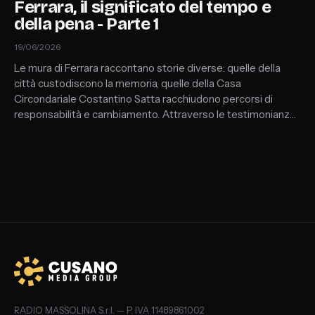
Ferrara, il significato del tempo e
della pena - Parte 1
19/06/2026
Le mura di Ferrara raccontano storie diverse: quelle della
città custodiscono la memoria, quelle della Casa
Circondariale Costantino Satta racchiudono percorsi di
responsabilità e cambiamento. Attraverso le testimonianze
di Francesco, Moez, Asirua e Vassili e il contributo della
direttrice Maria Martone, del comandante Luigi Balestra, di
Anna Maria Romano e di don Claudio Vanetti, la puntata
riflette sul significato della pena, del tempo e della
possibilità di ricominciare.
RADIO MASSOLINA S.r.l. — P. IVA 11489861002