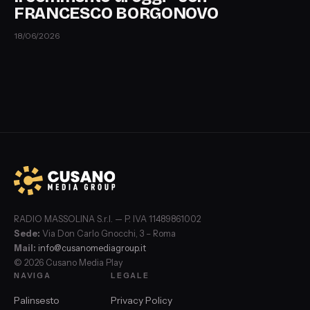
FRANCESCO BORGONOVO
18/06/2026
RADIO MASSOLINA S.r.l. — P. IVA 11489861002
Sede:
Via Don Carlo Gnocchi, 3 – Roma
Mail:
info@cusanomediagroup.it
© 2026 Cusano Media Play
NAVIGA
LEGALE
Palinsesto
Privacy Policy