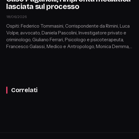
lasciata sul processo
18/06/2026
Ospiti: Federico Tommasini, Corrispondente da Rimini, Luca
Volpe, avvocato, Daniela Pascolini, Investigatore privato e
criminologo, Giuliano Ferrari, Psicologo e psicoterapeuta,
Francesco Galassi, Medico e Antropologo, Monica Demma,
Consulente legale difesa di Dassilva, Ezio Denti,
Investigatore e criminologo, Cosimo D'Oronzo, Criminologo,
Correlati