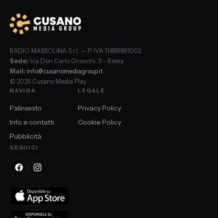
RADIO MASSOLINA S.r.l. — P. IVA 11489861002
Sede:
Via Don Carlo Gnocchi, 3 – Roma
Mail:
info@cusanomediagroup.it
© 2026 Cusano Media Play
NAVIGA
LEGALE
Palinsesto
Privacy Policy
Info e contatti
Cookie Policy
Pubblicità
SEGUICI