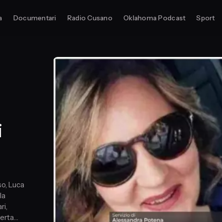
a
Documentari
Radio Cusano
Oklahoma Podcast
Sport
i
o, Luca
la
ri,
berta