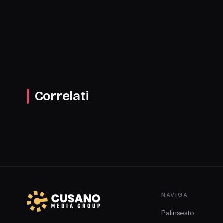
Catania, Psicologa e criminologa, Luigi Sabbatella, Biologo
Correlati
NAVIGA
Palinsesto