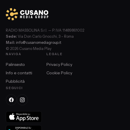
RADIO MASSOLINA S.r.l. — P. IVA 11489861002
Sede:
Via Don Carlo Gnocchi, 3 – Roma
Mail:
info@cusanomediagroup.it
© 2026 Cusano Media Play
NAVIGA
LEGALE
Palinsesto
Privacy Policy
Info e contatti
Cookie Policy
Pubblicità
SEGUICI