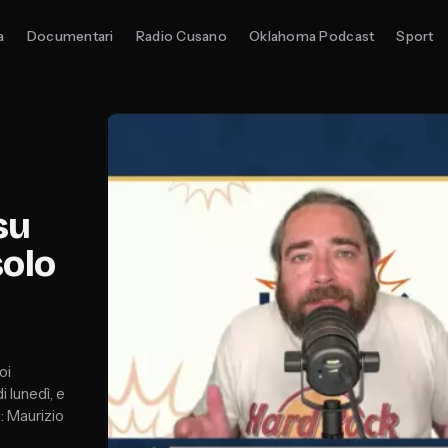
a
Documentari
Radio Cusano
Oklahoma Podcast
Sport
su
solo
oi
i lunedì, e
: Maurizio