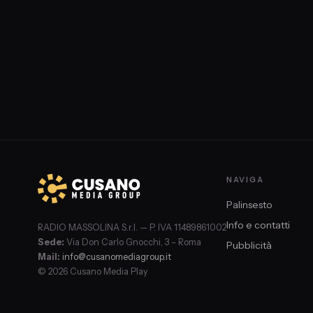
divulgatrice (Rossa Perpendicolare); Veronica Gennari (Pari
Francesco De Felice (Berlino).
NAVIGA
Palinsesto
Info e contatti
RADIO MASSOLINA S.r.l. — P. IVA 11489861002
Sede:
Via Don Carlo Gnocchi, 3 – Roma
Pubblicità
Mail:
info@cusanomediagroup.it
© 2026 Cusano Media Play