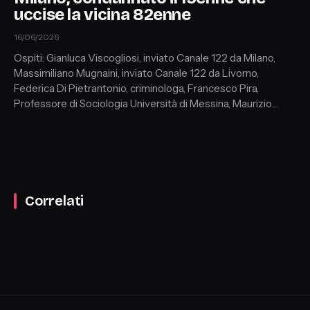
uccise la vicina 82enne
16/06/2026
Ospiti: Gianluca Viscogliosi, inviato Canale 122 da Milano,
Massimiliano Mugnaini, inviato Canale 122 da Livorno,
Federica Di Pietrantonio, criminologa, Francesco Pira,
Professore di Sociologia Università di Messina, Maurizio
Capozzo, Segretario Camera Penale Napoli, Alessia
Belgianni, sociologa e criminologa, Luigi Alfano, avvocato,
Correlati