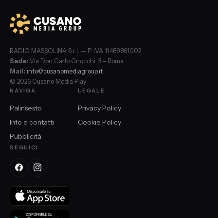
RADIO MASSOLINA S.r.l. — P. IVA 11489861002
Sede:
Via Don Carlo Gnocchi, 3 – Roma
Mail:
info@cusanomediagroup.it
© 2026 Cusano Media Play
NAVIGA
LEGALE
Palinsesto
Privacy Policy
Info e contatti
Cookie Policy
Pubblicità
SEGUICI