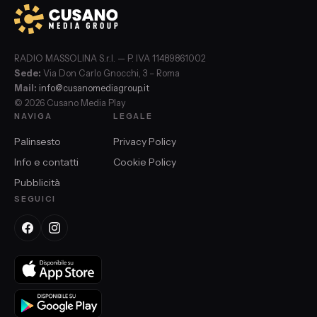
RADIO MASSOLINA S.r.l. — P. IVA 11489861002
Sede:
Via Don Carlo Gnocchi, 3 – Roma
Mail:
info@cusanomediagroup.it
© 2026 Cusano Media Play
NAVIGA
LEGALE
Palinsesto
Privacy Policy
Info e contatti
Cookie Policy
Pubblicità
SEGUICI