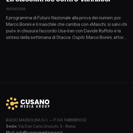
15/06/2026
Il programma di Futuro Nazionale alla prova dei numeri; poi
Marco Bonini e il maschile che cambia con «Maschi, si salvi chi
può»; in chiusura l'accordo Usa-Iran con Davide Ruffolo e la
sintesi della settimana di Stacce. Ospiti: Marco Bonini, attore
e scrittore; Davide Ruffolo, giornalista de La Notizia, esteri;
Veronica Gennari, corrispondente da Parigi; Francesco De
Felice, corrispondente da Berlino; in chiusura la sintesi della
settimana di Stacce.
RADIO MASSOLINA S.r.l. — P. IVA 11489861002
Sede:
Via Don Carlo Gnocchi, 3 – Roma
Mail:
info@cusanomediagroup.it