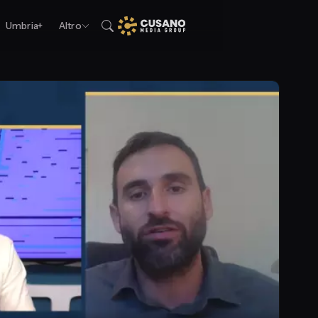
Umbria+
Altro