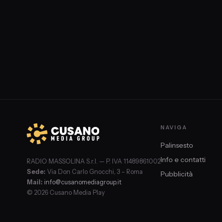
NAVIGA
Palinsesto
Info e contatti
RADIO MASSOLINA S.r.l. — P. IVA 11489861002
Sede:
Via Don Carlo Gnocchi, 3 – Roma
Pubblicità
Mail:
info@cusanomediagroup.it
© 2026 Cusano Media Play