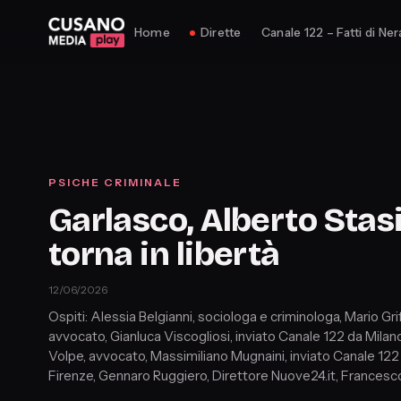
Home
Dirette
Canale 122 – Fatti di Ner
PSICHE CRIMINALE
Garlasco, Alberto Stas
torna in libertà
12/06/2026
Ospiti: Alessia Belgianni, sociologa e criminologa, Mario Grif
avvocato, Gianluca Viscogliosi, inviato Canale 122 da Milan
Volpe, avvocato, Massimiliano Mugnaini, inviato Canale 122
Firenze, Gennaro Ruggiero, Direttore Nuove24.it, Francesco
Professore di Sociologia Università di Messina, Riccardo Br