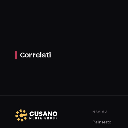
avvocato penalista
Correlati
NAVIGA
Palinsesto