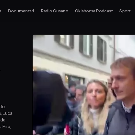
a
Documentari
Radio Cusano
Oklahoma Podcast
Sport
i
fo,
o, Luca
 da
 Pira,
igazzi,