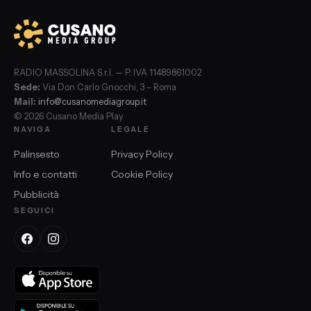
RADIO MASSOLINA S.r.l. — P. IVA 11489861002
Sede:
Via Don Carlo Gnocchi, 3 – Roma
Mail:
info@cusanomediagroup.it
© 2026 Cusano Media Play
NAVIGA
LEGALE
Palinsesto
Privacy Policy
Info e contatti
Cookie Policy
Pubblicità
SEGUICI