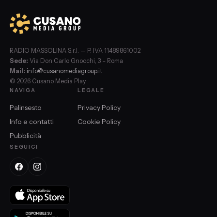
RADIO MASSOLINA S.r.l. — P. IVA 11489861002
Sede:
Via Don Carlo Gnocchi, 3 – Roma
Mail:
info@cusanomediagroup.it
© 2026 Cusano Media Play
NAVIGA
LEGALE
Palinsesto
Privacy Policy
Info e contatti
Cookie Policy
Pubblicità
SEGUICI