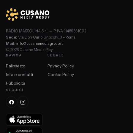
RADIO MASSOLINA S.r.l. — P. IVA 11489861002
Sede:
Via Don Carlo Gnocchi, 3 – Roma
Mail:
info@cusanomediagroup.it
© 2026 Cusano Media Play
NAVIGA
LEGALE
Palinsesto
Privacy Policy
Info e contatti
Cookie Policy
Pubblicità
SEGUICI