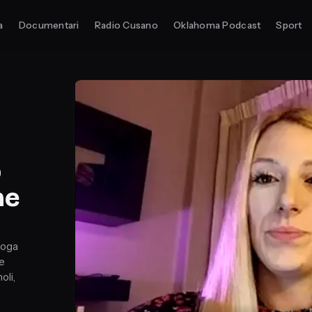
a
Documentari
Radio Cusano
Oklahoma Podcast
Sport
o
ne
loga
 e
oli,