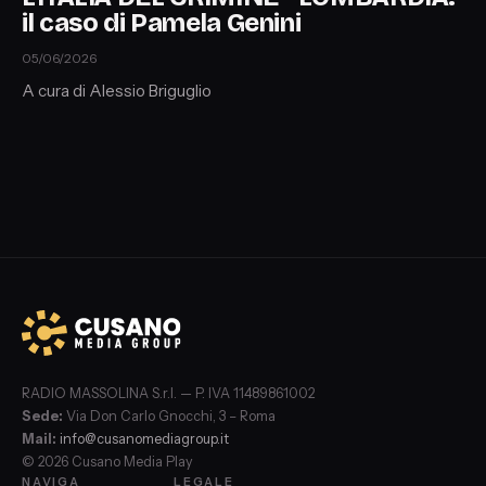
il caso di Pamela Genini
05/06/2026
A cura di Alessio Briguglio
RADIO MASSOLINA S.r.l. — P. IVA 11489861002
Sede:
Via Don Carlo Gnocchi, 3 – Roma
Mail:
info@cusanomediagroup.it
© 2026 Cusano Media Play
NAVIGA
LEGALE