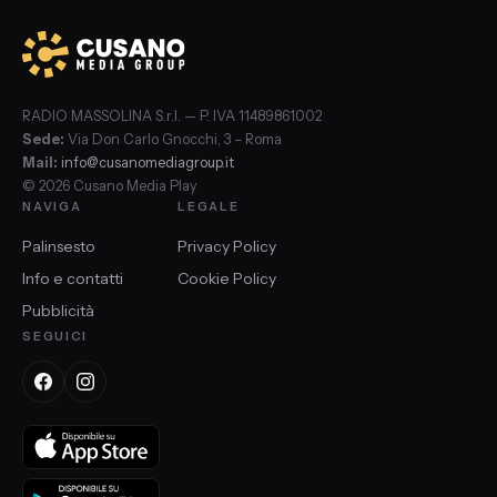
RADIO MASSOLINA S.r.l. — P. IVA 11489861002
Sede:
Via Don Carlo Gnocchi, 3 – Roma
Mail:
info@cusanomediagroup.it
© 2026 Cusano Media Play
NAVIGA
LEGALE
Palinsesto
Privacy Policy
Info e contatti
Cookie Policy
Pubblicità
SEGUICI