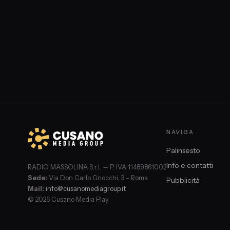
NAVIGA
Palinsesto
Info e contatti
RADIO MASSOLINA S.r.l. — P. IVA 11489861002
Sede:
Via Don Carlo Gnocchi, 3 – Roma
Pubblicità
Mail:
info@cusanomediagroup.it
© 2026 Cusano Media Play