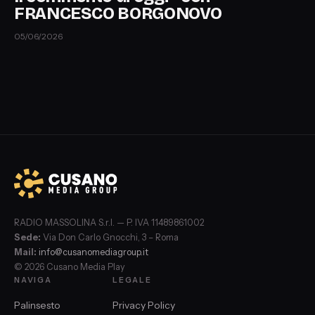
FRANCESCO BORGONOVO
05/06/2026
RADIO MASSOLINA S.r.l. — P. IVA 11489861002
Sede:
Via Don Carlo Gnocchi, 3 – Roma
Mail:
info@cusanomediagroup.it
© 2026 Cusano Media Play
NAVIGA
LEGALE
Palinsesto
Privacy Policy