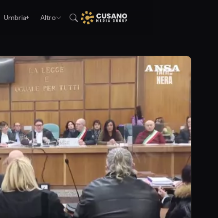
Umbria+
Altro