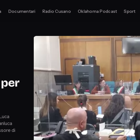
a
Documentari
Radio Cusano
Oklahoma Podcast
Sport
 per
 Luca
anluca
ssore di