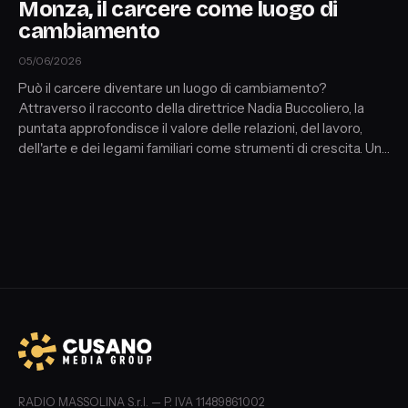
Monza, il carcere come luogo di
cambiamento
05/06/2026
Può il carcere diventare un luogo di cambiamento?
Attraverso il racconto della direttrice Nadia Buccoliero, la
puntata approfondisce il valore delle relazioni, del lavoro,
dell'arte e dei legami familiari come strumenti di crescita. Un
viaggio tra responsabilità, consapevolezza e percorsi
individuali che mostra come il reinserimento sia possibile
solo quando il cambiamento nasce da una scelta autentica
della persona.
RADIO MASSOLINA S.r.l. — P. IVA 11489861002