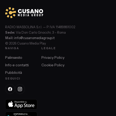
RADIO MASSOLINA S.r.l. — P. IVA 11489861002
Sede:
Via Don Carlo Gnocchi, 3 – Roma
Mail:
info@cusanomediagroup.it
© 2026 Cusano Media Play
NAVIGA
LEGALE
Palinsesto
Privacy Policy
Info e contatti
Cookie Policy
Pubblicità
SEGUICI