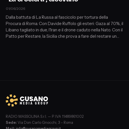
01/06/2026
Dalla battuta di La Russa al fascicolo per tortura della
Procura di Roma. Con Davide Ruffolo gli esteri: Gaza al 70%, il
Libano tagliato in due, l'Iran e il drone caduto nella Nato. Con il
Patto per Restare, la Sicilia che prova a fare del restare un
diritto. Ospiti: Davide Ruffolo (esteri); Sofia Cimino e Simone
Dei Pieri (Patto per Restare); Maria Elena Delia (referente
italiana Global Sumud Flotilla). Corrispondenti: Veronica
Gennari (Parigi), Francesco De Felice (Berlino).
RADIO MASSOLINA S.r.l. — P. IVA 11489861002
Sede:
Via Don Carlo Gnocchi, 3 – Roma
Mail:
info@cusanomediagroup.it