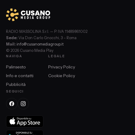
RADIO MASSOLINA S.r.l. — P. IVA 11489861002
Sede:
Via Don Carlo Gnocchi, 3 – Roma
Mail:
info@cusanomediagroup.it
© 2026 Cusano Media Play
NAVIGA
LEGALE
Palinsesto
Privacy Policy
Info e contatti
Cookie Policy
Pubblicità
SEGUICI