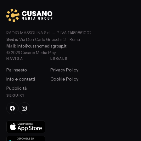
RADIO MASSOLINA S.r.l. — P. IVA 11489861002
Sede:
Via Don Carlo Gnocchi, 3 – Roma
Mail:
info@cusanomediagroup.it
© 2026 Cusano Media Play
NAVIGA
LEGALE
Palinsesto
Privacy Policy
Info e contatti
Cookie Policy
Pubblicità
SEGUICI