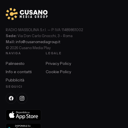
RADIO MASSOLINA S.r.l. — P. IVA 11489861002
Sede:
Via Don Carlo Gnocchi, 3 – Roma
Mail:
info@cusanomediagroup.it
© 2026 Cusano Media Play
NAVIGA
LEGALE
Palinsesto
Privacy Policy
Info e contatti
Cookie Policy
Pubblicità
SEGUICI