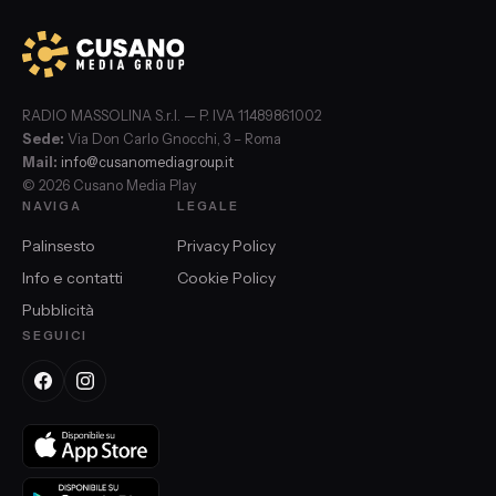
RADIO MASSOLINA S.r.l. — P. IVA 11489861002
Sede:
Via Don Carlo Gnocchi, 3 – Roma
Mail:
info@cusanomediagroup.it
© 2026 Cusano Media Play
NAVIGA
LEGALE
Palinsesto
Privacy Policy
Info e contatti
Cookie Policy
Pubblicità
SEGUICI