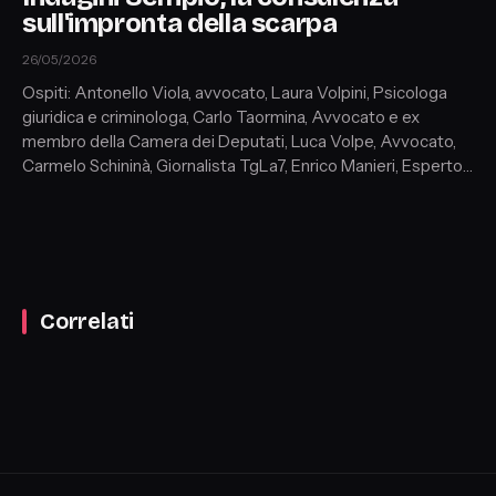
sull'impronta della scarpa
26/05/2026
Ospiti: Antonello Viola, avvocato, Laura Volpini, Psicologa
giuridica e criminologa, Carlo Taormina, Avvocato e ex
membro della Camera dei Deputati, Luca Volpe, Avvocato,
Carmelo Schininà, Giornalista TgLa7, Enrico Manieri, Esperto
di scena del crimine e tecnico balistico, Gianni Spoletti,
Criminologo forense, Gennaro Cassese, Colonnello,
Francesco Mazza, Avvocato e docente di Diritto Penale
Correlati